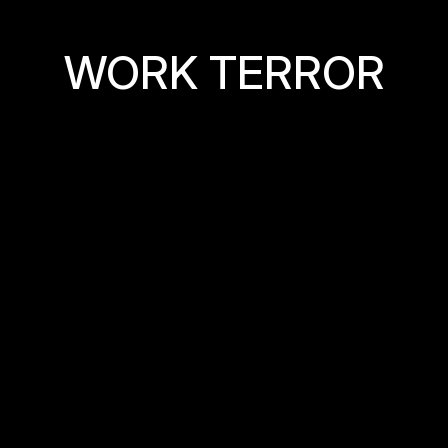
W
O
R
K
T
E
R
R
O
R