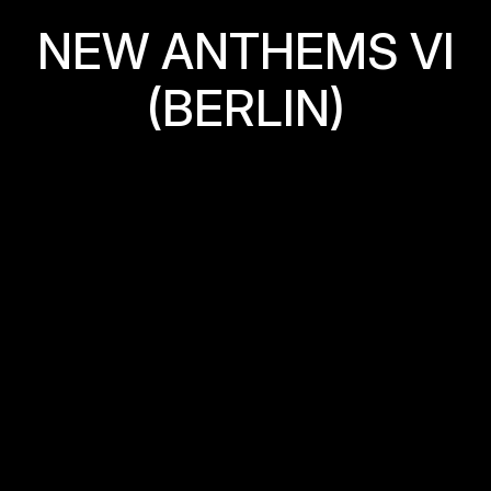
N
E
W
A
N
T
H
E
M
S
V
I
(
B
E
R
L
I
N
)