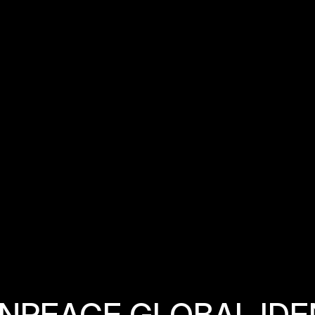
N
P
E
A
C
E
G
L
O
B
A
L
I
D
E